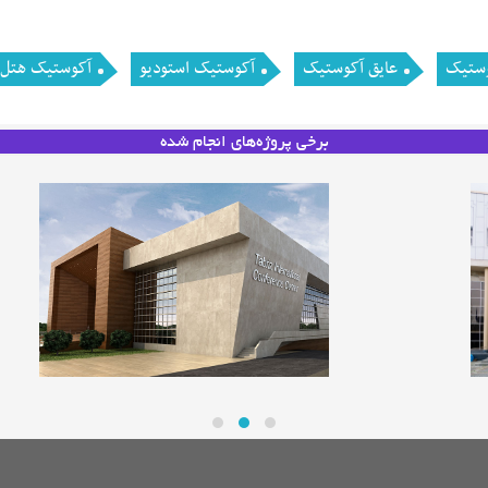
وستیک
عایق آکوستیک
آکوستیک استودیو
آکوستیک هتل
برخی پروژه‌های انجام شده