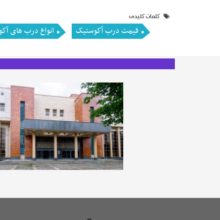
کلمات کليدى
قیمت درب آکوستیک
انواع درب های آک