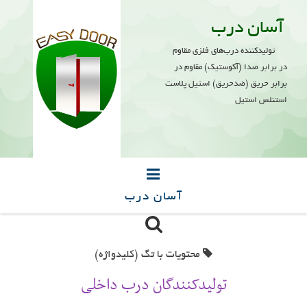
آسان درب
تولیدکننده درب‌های فلزی مقاوم
در برابر صدا (آکوستیک) مقاوم در
برابر حریق (ضدحریق) استیل پلاست
استنلس استیل
آسان درب
صفحه اصلی
محتویات با تگ (کلیدواژه)
محصولات
تولیدکنندگان درب داخلی
پروژه‌ها