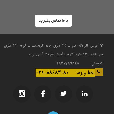
با ما تماس بگیرید
هروی سنتر
تالار مرکزی رشت
آدرس کارخانه: قم ـ ۴۵ متری جاده کوه‌سفید ـ کوچه ۱۲ متری
سردخانه ـ ۱۲ متری کارخانه آسیا ـ شرکت آسان درب
کدپستی: 1831786845
خط ویژه: 88483080-021