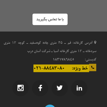
با ما تماس بگیرید
هروی سنتر
تالار مرکزی رشت
آدرس کارخانه: قم ـ ۴۵ متری جاده کوه‌سفید ـ کوچه ۱۲ متری
سردخانه ـ ۱۲ متری کارخانه آسیا ـ شرکت آسان درب
کدپستی: 1831786845
خط ویژه: 88483080-021