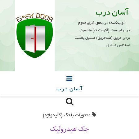
آسان درب
تولیدکننده درب‌های فلزی مقاوم
در برابر صدا (آکوستیک) مقاوم در
برابر حریق (ضدحریق) استیل پلاست
استنلس استیل
آسان درب
صفحه اصلی
محتویات با تگ (کلیدواژه)
محصولات
جک هیدرولیک
پروژه‌ها